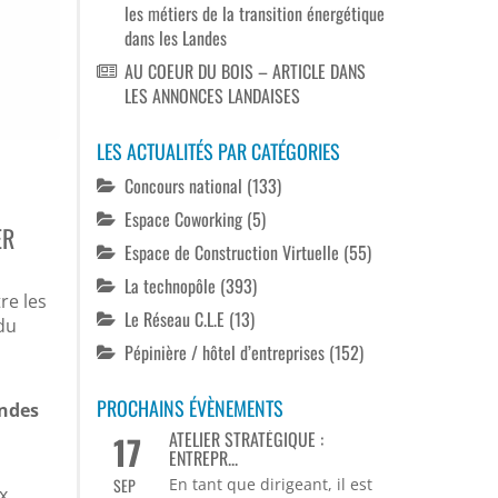
les métiers de la transition énergétique
dans les Landes
AU COEUR DU BOIS – ARTICLE DANS
LES ANNONCES LANDAISES
LES ACTUALITÉS PAR CATÉGORIES
Concours national
(133)
Espace Coworking
(5)
ER
Espace de Construction Virtuelle
(55)
La technopôle
(393)
re les
Le Réseau C.L.E
(13)
 du
Pépinière / hôtel d’entreprises
(152)
PROCHAINS ÉVÈNEMENTS
ndes
ATELIER STRATÉGIQUE :
17
ENTREPR...
SEP
En tant que dirigeant, il est
x