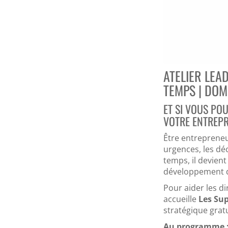
ATELIER LEA
TEMPS | DO
ET SI VOUS PO
VOTRE ENTREPR
Être entrepreneur
urgences, les déc
temps, il devient
développement d
Pour aider les dir
accueille
Les Su
stratégique gratu
Au programme 