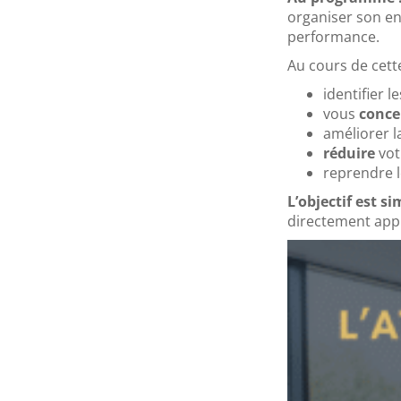
organiser son en
performance.
Au cours de cet
identifier
vous
conce
améliorer 
réduire
vot
reprendre 
L’objectif est si
directement appl