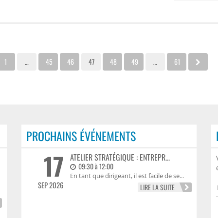
1
…
45
46
47
48
49
…
61
PROCHAINS ÉVÉNEMENTS
17
COUP DE PROJECTEUR SUR LA
ATELIER STRATÉGIQUE : ENTREPR...
FABRIQUE MATERIA DANS LES
09:30 à 12:00
ANNONCES LANDAISES
En tant que dirigeant, il est facile de se...
Installée au sein de Domolandes, La
SEP 2026
LIRE LA SUITE
Fabrique Materia développe des
matériaux...
LIRE LA SUITE