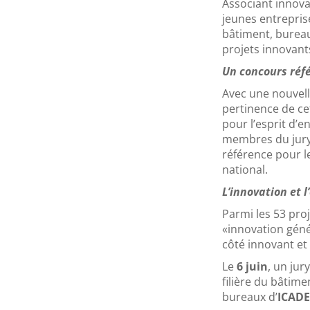
Associant innova
jeunes entrepris
bâtiment, bureau
projets innovan
Un concours réf
Avec une nouvell
pertinence de cet
pour l’esprit d’e
membres du jury
référence pour l
national.
L’innovation et 
Parmi les 53 pro
«innovation géné
côté innovant et
Le
6 juin
, un ju
filière du bâtime
bureaux d’
ICAD