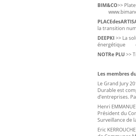
BIM&CO
>> Plat
www.bimandc
PLACEdesARTIS
la transition 
DEEPKI
>> La so
énergétique
NOTRe PLU
>> T
Les membres du
Le Grand Jury 20
Durable est comp
d’entreprises. Pa
Henri EMMANUELL
Président du Con
Surveillance de 
Eric KERROUCHE