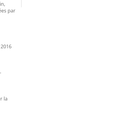
in,
ées par
n 2016
re –
r la
–