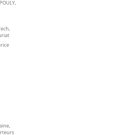
 POULY,
Tech,
riat
rice
aine,
rteurs