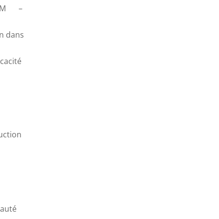
 BIM –
an dans
cacité
uction
nauté