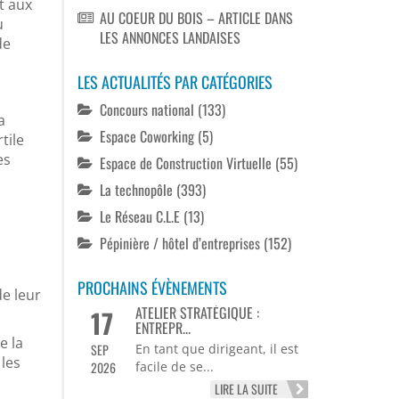
t aux
AU COEUR DU BOIS – ARTICLE DANS
u
LES ANNONCES LANDAISES
de
LES ACTUALITÉS PAR CATÉGORIES
Concours national
(133)
a
Espace Coworking
(5)
tile
es
Espace de Construction Virtuelle
(55)
La technopôle
(393)
Le Réseau C.L.E
(13)
Pépinière / hôtel d’entreprises
(152)
PROCHAINS ÉVÈNEMENTS
e leur
ATELIER STRATÉGIQUE :
17
ENTREPR...
e la
SEP
En tant que dirigeant, il est
 les
2026
facile de se...
LIRE LA SUITE