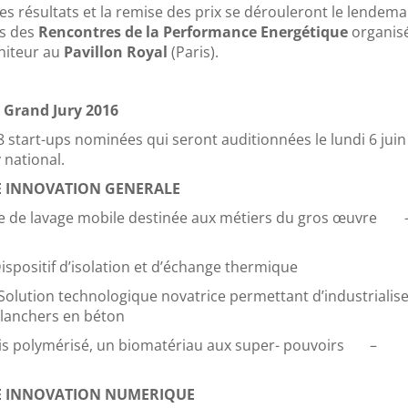
 des résultats et la remise des prix se dérouleront le lendema
rs des
Rencontres de la Performance Energétique
organis
niteur au
Pavillon Royal
(Paris).
 Grand Jury 2016
s 8 start-ups nominées qui seront auditionnées le lundi 6 jui
 national.
E INNOVATION GENERALE
re de lavage mobile destinée aux métiers du gros œuv
ispositif d’isolation et d’échange thermique
Solution technologique novatrice permettant d’industrialise
planchers en béton
ois polymérisé, un biomatériau aux super- pouvoirs 
E INNOVATION NUMERIQUE