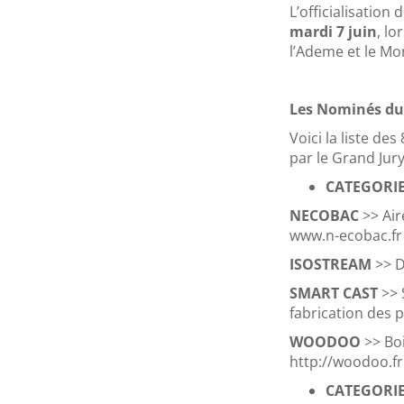
L’officialisation
mardi 7 juin
, lo
l’Ademe et le Mo
Les Nominés du
Voici la liste de
par le Grand Jury
CATEGORI
NECOBAC
>> Ai
www.n-ecobac.fr
ISOSTREAM
>> D
SMART CAST
>> 
fabrication des 
WOODOO
>> B
http://woodoo.fr
CATEGORI