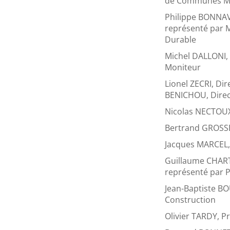
de Communes Ma
Philippe BONNAV
représenté par 
Durable
Michel DALLONI,
Moniteur
Lionel ZECRI, Di
BENICHOU, Direc
Nicolas NECTOUX,
Bertrand GROSSE,
Jacques MARCEL,
Guillaume CHART
représenté par 
Jean-Baptiste BO
Construction
Olivier TARDY, P