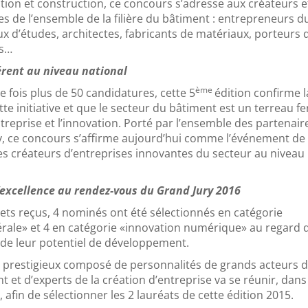
tion et construction, ce concours s’adresse aux créateurs e
es de l’ensemble de la filière du bâtiment : entrepreneurs d
x d’études, architectes, fabricants de matériaux, porteurs 
ts…
érent au niveau national
ème
e fois plus de 50 candidatures, cette 5
édition confirme l
te initiative et que le secteur du bâtiment est un terreau fer
ntreprise et l’innovation. Porté par l’ensemble des partenair
, ce concours s’affirme aujourd’hui comme l’événement de
es créateurs d’entreprises innovantes du secteur au niveau
l’excellence au rendez-vous du Grand Jury 2016
jets reçus, 4 nominés ont été sélectionnés en catégorie
rale» et 4 en catégorie «innovation numérique» au regard d
 de leur potentiel de développement.
ry prestigieux composé de personnalités de grands acteurs d
nt et d’experts de la création d’entreprise va se réunir, dans
E
, afin de sélectionner les 2 lauréats de cette édition 2015.