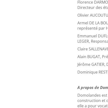
Florence DARMON
Directeur des é
Olivier AUCOUTUR
Armel DE LA BOU
représenté par 
Emmanuel DUFLOS,
LEGER, Responsa
Claire SALLENAVE
Alain BUGAT, Pré
Jérôme GATIER,
Dominique RESTI
A propos de Do
Domolandes est u
construction et 
elle a pour voc