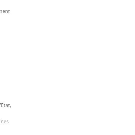
iment
t
,
’Etat,
ines