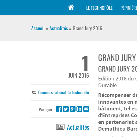
LE TECHNOPÔLE
PÉPINIÈR
Accueil
»
Actualités
»
Grand Jury 2016
1
GRAND JURY
GRAND JURY 20
JUIN 2016
Edition 2016 du 
Durable
Concours national
,
La technopôle
Récompenser des
innovantes en m
bâtiment, tel est
Partager :
d’Entreprises C
en partenariat 
Actualités
Demathieu Bard,