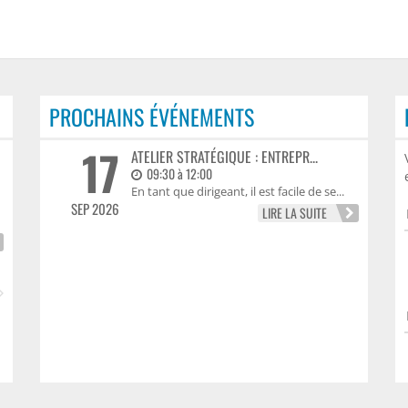
PROCHAINS ÉVÉNEMENTS
17
COUP DE PROJECTEUR SUR LA
ATELIER STRATÉGIQUE : ENTREPR...
FABRIQUE MATERIA DANS LES
09:30 à 12:00
ANNONCES LANDAISES
En tant que dirigeant, il est facile de se...
Installée au sein de Domolandes, La
SEP 2026
LIRE LA SUITE
Fabrique Materia développe des
matériaux...
LIRE LA SUITE