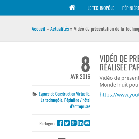
LE TECHNOPÔLE
PÉPINIÈR
Accueil
»
Actualités
»
Vidéo de présentation de la Techn
8
VIDÉO DE P
RÉALISÉE PA
AVR 2016
Vidéo de présen
Monde Inuit pour
Espace de Construction Virtuelle
,
https://www.yo
La technopôle
,
Pépinière / hôtel
d’entreprises
Partager :