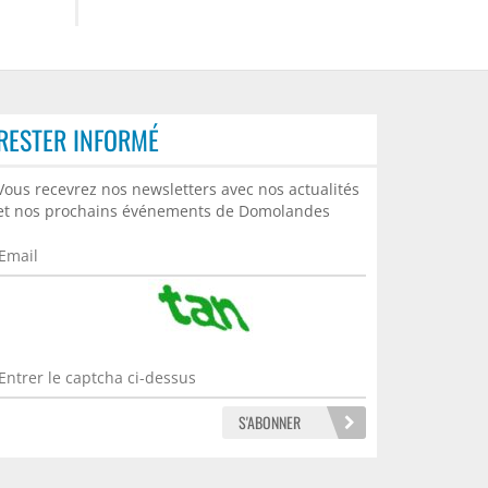
RESTER INFORMÉ
🚀 GRAND PRIX DE L’INNOVATION
Vous recevrez nos newsletters avec nos actualités
DOMOLANDES 2026 : LES
et nos prochains événements de Domolandes
CANDIDATURES SONT OUVERTES !
Domolandes lance l’appel à projets
du Grand Prix de l’Innovation
Domolandes...
LIRE LA SUITE